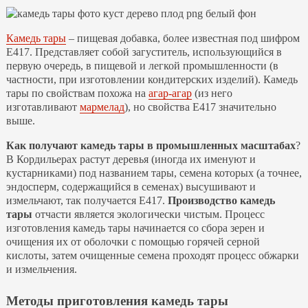
Камедь тары
– пищевая добавка, более известная под шифром
Е417. Представляет собой загуститель, использующийся в
первую очередь, в пищевой и легкой промышленности (в
частности, при изготовлении кондитерских изделий). Камедь
тары по свойствам похожа на
агар-агар
(из него
изготавливают
мармелад
), но свойства Е417 значительно
выше.
Как получают камедь тары в промышленных масштабах
?
В Кордильерах растут деревья (иногда их именуют и
кустарниками) под названием тары, семена которых (а точнее,
эндосперм, содержащийся в семенах) высушивают и
измельчают, так получается Е417.
Производство камедь
тары
отчасти является экологически чистым. Процесс
изготовления камедь тары начинается со сбора зерен и
очищения их от оболочки с помощью горячей серной
кислоты, затем очищенные семена проходят процесс обжарки
и измельчения.
Методы приготовления камедь тары