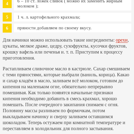
6 – 10 ст. ложек сливок ( можно их заменить жирным
молоком );
1 ч. л. картофельного крахмала;
пряности добавляем по своему вкусу.
Для начинки можно использовать такие ингредиенты:
орехи
,
цукаты, мелкое драже, цедру, сухофрукты, кусочки фруктов,
крошку вафель или печенья и. т. п. Приступим к процессу
приготовления.
Растапливаем сливочное масло в кастрюле. Сахар смешиваем
с теми пряностями, которые выбрали (ваниль, корица). Какао
и сахар кладём в масло, заливаем всё молоком, готовим до
кипения на маленьком огне, обязательно непрерывно
помешивая. Как только появятся начальные признаки
кипения необходимо добавить в смесь крахмал, хорошо
помешать. После очередного закипания снимаем с огня.
Половину массы разливаем по формочкам, потом
выкладываем начинку и сверху заливаем оставшимся
шоколадом. Теперь остужаем при комнатной температуре и
переставляем в холодильник для полного застывания.