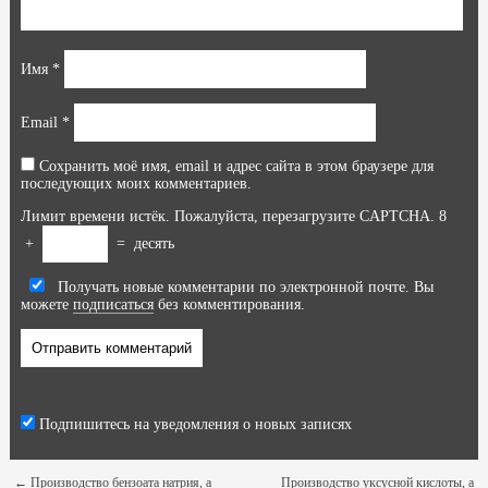
Имя
*
Email
*
Сохранить моё имя, email и адрес сайта в этом браузере для
последующих моих комментариев.
Лимит времени истёк. Пожалуйста, перезагрузите CAPTCHA.
8
+
=
десять
Получать новые комментарии по электронной почте. Вы
можете
подписаться
без комментирования.
Подпишитесь на уведомления о новых записях
←
Производство бензоата натрия, а
Производство уксусной кислоты, а