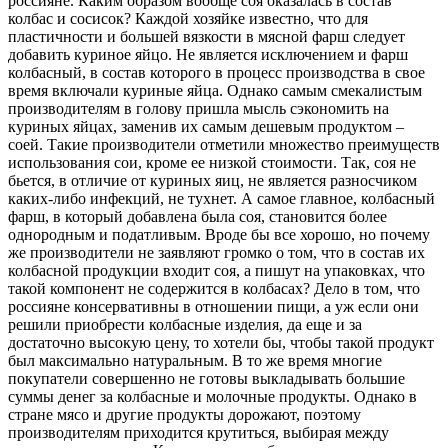
россияне. Каким образом вообще соя оказалась в состав
колбас и сосисок? Каждой хозяйке известно, что для
пластичности и большей вязкости в мясной фарш следует
добавить куриное яйцо. Не является исключением и фарш
колбасный, в состав которого в процесс производства в свое
время включали куриные яйца. Однако самым смекалистым
производителям в голову пришла мысль сэкономить на
куриных яйцах, заменив их самым дешевым продуктом –
соей. Такие производители отметили множество преимуществ
использования сои, кроме ее низкой стоимости. Так, соя не
бьется, в отличие от куриных яиц, не является разносчиком
каких-либо инфекций, не тухнет. А самое главное, колбасный
фарш, в который добавлена была соя, становится более
однородным и податливым. Вроде бы все хорошо, но почему
же производители не заявляют громко о том, что в состав их
колбасной продукции входит соя, а пишут на упаковках, что
такой компонент не содержится в колбасах? Дело в том, что
россияне консервативны в отношении пищи, а уж если они
решили приобрести колбасные изделия, да еще и за
достаточно высокую цену, то хотели бы, чтобы такой продукт
был максимально натуральным. В то же время многие
покупатели совершенно не готовы выкладывать большие
суммы денег за колбасные и молочные продукты. Однако в
стране мясо и другие продукты дорожают, поэтому
производителям приходится крутиться, выбирая между