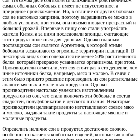
соя. На самом деле соя является ближайшим родственником
самых обычных бобовых и имеет не искусственное, а
природное происхождение. Но, в отличие от других бобовых
соя не настолько капризна, поэтому выращивать ее можно в
любых условиях, при этом, она неизменно даст прекрасный и
большой урожай. Впервые в пищу сою стали употреблять
жители Китая, а за ними последовали японцы, считающие
этот продукт полезным для здоровья. Однако главным
поставщиком сои является Аргентина, в которой этими
бобовыми засаживаются огромные территории плантаций. В
некоторых видах сои содержится не менее 50% растительного
белка, который прекрасно усваивается организмом, при этом.
Производители отметили, что соя стоит раз в сто дешевле, чем
иные источники белка, например, мясо и молоко. В связи с
этим было принято решение производить из сои растительные
аналоги мясных и молочных продуктов. Однако
производители настолько увлеклись изготовлением
продуктов из сои, что стали включать эти бобовые в состав
сладостей, полуфабрикатов и детского питания. Некоторые
производители целенаправленно изготавливают соевое мясо
и молоко, выдавая такие продукты за настоящие мясные и
молочные продукты.
Определить наличие сои в продуктах достаточно сложно,
особенно это касается колбасных изделий, которые так любят