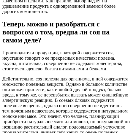
качеством и ценами. Как правило, выбор падает на
удешевление продукта с одновременной заменой более
дорогих компонентов.
Теперь можно и разобраться с
вопросом о том, вредна ли соя на
самом деле?
Производители продукции, в которой содержится соя,
неустанно говорят о ее прекрасных качествах: полезна,
вкусна, питательна, совершенно не содержит холестерина,
стоит очень дешево, богата витаминами и белками.
Действительно, соя полезна для организма, в ней содержится
множество полезных веществ. Однако в большом количестве
они может принести, как и любой другой продукт, больше
вреда, к тому же, ее переизбыток вызвать может сильнейшую
аллергическую реакцию. В соевых блюдах содержатся
полезные вещества, однако они совершенно не идентичны
тем полезным веществам, которые содержатся в натуральном
молоке или мясе. Это значит, что человек, планирующий
приобрести натуральное мясо или молоко, но покупающий по
незнанию растительный аналог, подсовываемый услужливо
производителями, лишает себя каких-то очень полезных