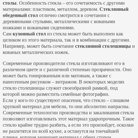
столы
. Особенность стекла – его сочетаемость с другими
материалами: пластиком, металлом, деревом.
Стеклянный
обеденный стол
отлично смотрится в сочетании с
деревянными стульями, металлическими с коваными
ножками и кожаными сидениями.
Сам
кухонный стол
из стекла может быть выполнен как
целиком из этого материала, так и в комбинации с другими.
Например, может быть сочетание
стеклянной столешницы
и
кованых металлических ножек.
Современные производители стекла изготавливают его в
различном цвете и с различной степенью прозрачности. Оно
может быть тонированным или матовым, а также с
нанесенным рисунком – витражом. В некоторых моделях
стекло столешницы служит своеобразной рамкой, под
которой можно разместить семейные фотографии.
Если у кого-то существуют опасения, что стекло – слишком
хрупкий материал для мебели, то они абсолютно напрасны.
Современные технологии производства и закаливания стекла
позволяют изготавливать этот материал ударопрочным. Такое
стекло крайне трудно разбить, а если это произойдет, осколки
не разлетятся по всей кухне, а останутся на тончайшей
пленке, которая защищает материал с обеих сторон.