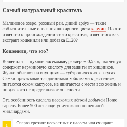
Самый натуральный краситель
Малиновое озеро, розовый рай, дикий арбуз — такие
соблазнительные описания шикарного цвета
кармин
. Но что
известно о происхождении этого красителя, известного как
экстракт кошенили или добавка Е120?
Кошенили, что это?
Кошенили — пухлые насекомые, размером 0,5 см, чья чешуя
содержит карминовую кислоту для защиты от хищников.
Жучки обитают на опунциях — субтропических кактусах.
Самки присасываются длинными хоботками к растениям,
питаются соком кактусов, не двигаются с места всю жизнь и
ни для кого не представляют опасности.
Эта особенность сделала насекомых лёгкой добычей Homo
sapiens. Более 500 лет люди уничтожают кошенилей
миллиардами.
Сперва срезают несчастных с насеста или счищают