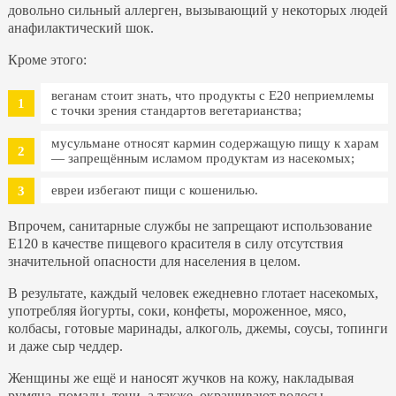
довольно сильный аллерген, вызывающий у некоторых людей
анафилактический шок.
Кроме этого:
веганам стоит знать, что продукты с Е20 неприемлемы
с точки зрения стандартов вегетарианства;
мусульмане относят кармин содержащую пищу к харам
— запрещённым исламом продуктам из насекомых;
евреи избегают пищи с кошенилью.
Впрочем, санитарные службы не запрещают использование
Е120 в качестве пищевого красителя в силу отсутствия
значительной опасности для населения в целом.
В результате, каждый человек ежедневно глотает насекомых,
употребляя йогурты, соки, конфеты, мороженное, мясо,
колбасы, готовые маринады, алкоголь, джемы, соусы, топинги
и даже сыр чеддер.
Женщины же ещё и наносят жучков на кожу, накладывая
румяна, помады, тени, а также, окрашивают волосы