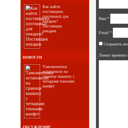
Как найти
поставщика
(оптовика) для
Имя
*
пекарен?
Поставщик
пекарен
Email
*
Сохранить моё
Лимит времени 
НОВОСТИ
Таможенники
остановили на
границе машину с
четырьмя тоннами
конфет
ОБСУЖДЕНИЕ