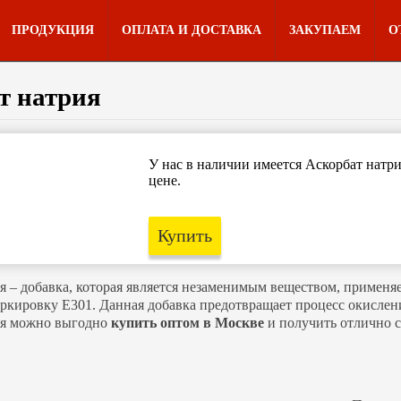
ПРОДУКЦИЯ
ОПЛАТА И ДОСТАВКА
ЗАКУПАЕМ
О
т натрия
У нас в наличии имеется Аскорбат натр
цене.
Купить
я – добавка, которая является незаменимым веществом, приме
аркировку Е301. Данная добавка предотвращает процесс окислен
ия можно выгодно
купить оптом в Москве
и получить отлично 