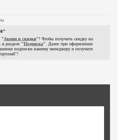
ты
аб"
е
"
Акции и скидки
"
! Чтобы получить скидку на
 в разделе
"
Подписка
"
. Далее при оформлении
ершении подписки нашему менеджеру и получите
ортснаб"!