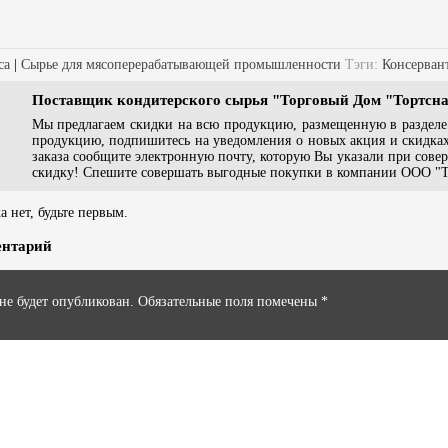
са
|
Сырье для мясоперерабатывающей промышленности
Тэги:
Консерван
Поставщик кондитерского сырья "Торговый Дом "Тортсн
Мы предлагаем скидки на всю продукцию, размещенную в раздел
продукцию, подпишитесь на уведомления о новых акция и скидках
заказа сообщите электронную почту, которую Вы указали при сов
скидку! Спешите совершать выгодные покупки в компании ООО "Т
 нет, будьте первым.
ентарий
 не будет опубликован.
Обязательные поля помечены
*