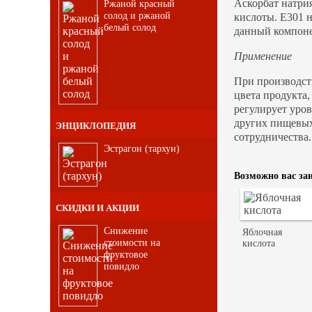
Аскорбат натрия
Ржаной красный
солод и ржаной
кислоты. Е301 
белый солод
данный компонен
Применение
При производст
цвета продукта,
регулирует уров
других пищевых
ЭНЦИКЛОПЕДИЯ
сотрудничества.
Эстрагон (тархун)
Возможно вас заи
СКИДКИ И АКЦИИ
Снижение
Яблочная
стоимости на
кислота
фруктовое
повидло