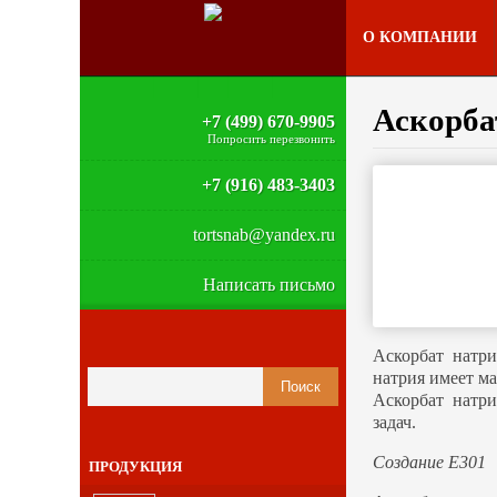
О КОМПАНИИ
Аскорба
+7 (499) 670-9905
Попросить перезвонить
+7 (916) 483-3403
tortsnab@yandex.ru
Написать письмо
Аскорбат натри
натрия имеет м
Аскорбат натр
задач.
Создание Е301
ПРОДУКЦИЯ