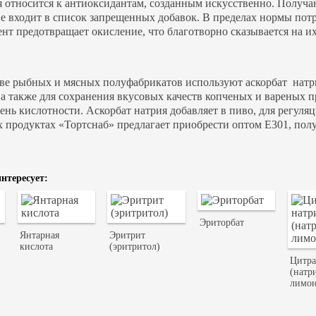
 относится к антиоксидантам, созданным искусственно. Получаю
не входит в список запрещенных добавок. В пределах нормы пот
т предотвращает окисление, что благотворно сказывается на их
ве рыбных и мясных полуфабрикатов используют аскорбат натри
 а также для сохранения вкусовых качеств копченых и вареных 
ень кислотности. Аскорбат натрия добавляет в пиво, для регуля
 продуктах «Тортснаб» предлагает приобрести оптом Е301, пол
нтересует:
Эриторбат
Янтарная
Эритрит
кислота
(эритритол)
Цитра
(натр
лимон