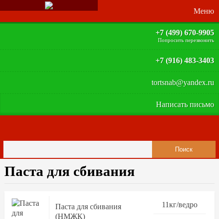
+7 (499) 670-9905
Попросить перезвонить
+7 (916) 483-3403
tortsnab@yandex.ru
Написать письмо
Паста для сбивания
11кг/ведро
Паста для сбивания
(НМЖК)