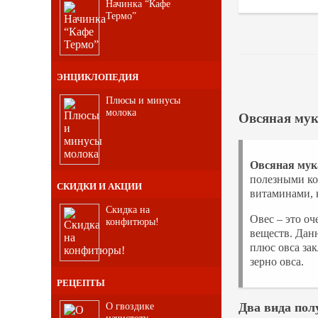
Начинка “Кафе
Термо”
ЭНЦИКЛОПЕДИЯ
Плюсы и минусы
молока
Овсяная му
Овсяная мук
полезными ко
СКИДКИ И АКЦИИ
витаминами, 
Скидка на
Овес – это о
конфитюры!
веществ. Дан
плюс овса зак
зерно овса.
РЕЦЕПТЫ
О гвоздике
Два вида пол
начистоту