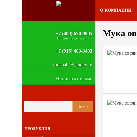
О КОМПАНИИ
Мука ов
+7 (499) 670-9905
Попросить перезвонить
+7 (916) 483-3403
tortsnab@yandex.ru
Написать письмо
ПРОДУКЦИЯ