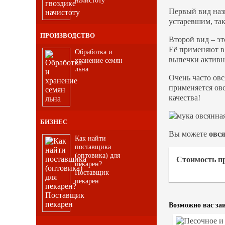
Первый вид назы
устаревшим, так
ПРОИЗВОДСТВО
Второй вид – э
Её применяют в
Обработка и
выпечки активн
хранение семян
льна
Очень часто ов
применяется ов
качества!
БИЗНЕС
Вы можете
овс
Как найти
поставщика
(оптовика) для
Стоимость п
пекарен?
Поставщик
пекарен
Возможно вас заи