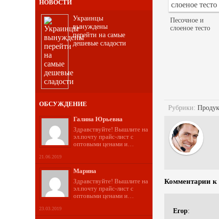
НОВОСТИ
Украинцы
Песочное и
вынуждены
слоеное тесто
перейти на самые
дешевые сладости
ОБСУЖДЕНИЕ
Рубрики:
Проду
Галина Юрьевна
Здравствуйте! Вышлите на
эл.почту прайс-лист с
оптовыми ценами и…
21.06.2019
Марина
Комментарии к
Здравствуйте! Вышлите на
эл.почту прайс-лист с
оптовыми ценами и…
23.03.2019
Егор
: