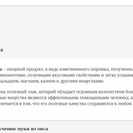
ка
а
– пищевой продукт, в виде измельченного порошка, полученный
мпонентами, отличными вкусовыми свойствами и легко усваивает
кальцием, магнием, калием и другими веществами.
чень полезный злак, который обладает огромным количеством бл
ные вещества являются эффективными помощниками человеку, 
лючается в том, что его полезные качества сохраняются в любом
учения муки из овса