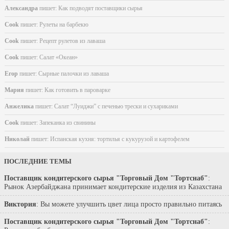
Александра
пишет:
Как подводят поставщики сырья
Cook
пишет:
Рулеты на барбекю
Cook
пишет:
Рецепт рулетов из лаваша
Cook
пишет:
Салат «Океан»
Егор
пишет:
Сырные палочки из лаваша
Мария
пишет:
Как готовить в пароварке
Анжелика
пишет:
Салат “Луиджи” с печенью трески и сухариками
Cook
пишет:
Запеканка из свинины
Николай
пишет:
Испанская кухня: тортилья с кукурузой и картофелем
ПОСЛЕДНИЕ ТЕМЫ
Поставщик кондитерского сырья "Торговый Дом "Тортснаб"
:
Рынок Азербайджана принимает кондитерские изделия из Казахстана
Виктория
: Вы можете улучшить цвет лица просто правильно питаясь
Поставщик кондитерского сырья "Торговый Дом "Тортснаб"
: