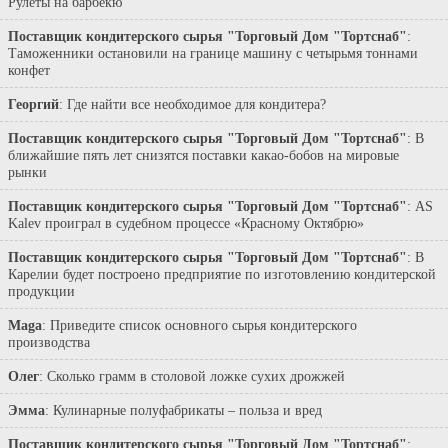
Рулеты на барбекю
Поставщик кондитерского сырья "Торговый Дом "Тортснаб"
:
Таможенники остановили на границе машину с четырьмя тоннами
конфет
Георгий
: Где найти все необходимое для кондитера?
Поставщик кондитерского сырья "Торговый Дом "Тортснаб"
: В
ближайшие пять лет снизятся поставки какао-бобов на мировые
рынки
Поставщик кондитерского сырья "Торговый Дом "Тортснаб"
: AS
Kalev проиграл в судебном процессе «Красному Октябрю»
Поставщик кондитерского сырья "Торговый Дом "Тортснаб"
: В
Карелии будет построено предприятие по изготовлению кондитерской
продукции
Maga
: Приведите список основного сырья кондитерского
производства
Олег
: Сколько грамм в столовой ложке сухих дрожжей
Эмма
: Кулинарные полуфабрикаты – польза и вред
Поставщик кондитерского сырья "Торговый Дом "Тортснаб"
: