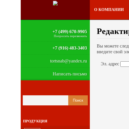
О КОМПАНИИ
Редакти
+7 (499) 670-9905
Попросить перезвонить
Вы можете след
+7 (916) 483-3403
введите свой эл
tortsnab@yandex.ru
Эл. адрес
Написать письмо
ПРОДУКЦИЯ