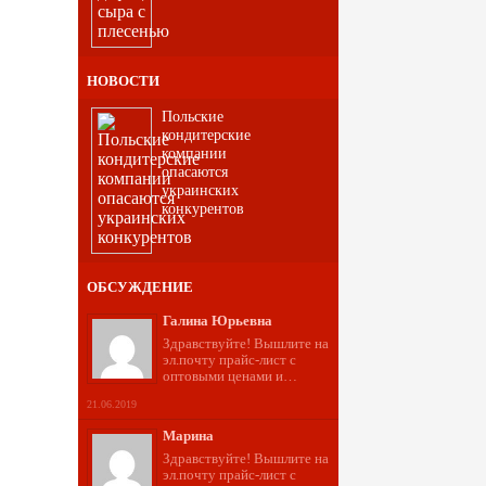
НОВОСТИ
Польские
кондитерские
компании
опасаются
украинских
конкурентов
ОБСУЖДЕНИЕ
Галина Юрьевна
Здравствуйте! Вышлите на
эл.почту прайс-лист с
оптовыми ценами и…
21.06.2019
Марина
Здравствуйте! Вышлите на
эл.почту прайс-лист с