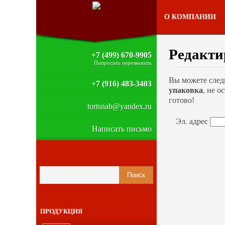
О КОМПАНИИ
Редакти
+7 (499) 670-9905
Попросить перезвонить
Вы можете след
+7 (916) 483-3403
упаковка
, не о
готово!
tortsnab@yandex.ru
Эл. адрес
Написать письмо
ПРОДУКЦИЯ