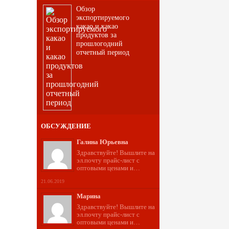
Обзор
экспортируемого
какао и какао
продуктов за
прошлогодний
отчетный период
ОБСУЖДЕНИЕ
Галина Юрьевна
Здравствуйте! Вышлите на
эл.почту прайс-лист с
оптовыми ценами и…
21.06.2019
Марина
Здравствуйте! Вышлите на
эл.почту прайс-лист с
оптовыми ценами и…